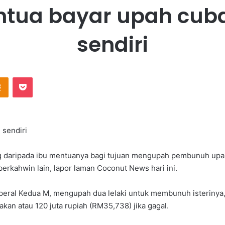
ntua bayar upah cuba
sendiri
Odnoklassniki
Pocket
 sendiri
 daripada ibu mentuanya bagi tujuan mengupah pembunuh upah
erkahwin lain, lapor laman Coconut News hari ini.
Koperal Kedua M, mengupah dua lelaki untuk membunuh isterinya
akan atau 120 juta rupiah (RM35,738) jika gagal.