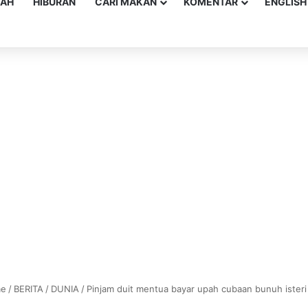
YAH
HIBURAN
CARI MAKAN
KOMENTAR
ENGLISH
e
/
BERITA
/
DUNIA
/
Pinjam duit mentua bayar upah cubaan bunuh isteri 