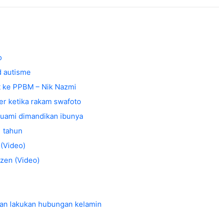
o
d autisme
 ke PPBM – Nik Nazmi
er ketika rakam swafoto
 suami dimandikan ibunya
1 tahun
 (Video)
zen (Video)
an lakukan hubungan kelamin