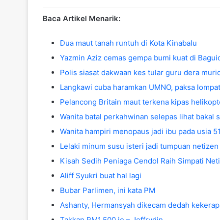
Baca Artikel Menarik:
Dua maut tanah runtuh di Kota Kinabalu
Yazmin Aziz cemas gempa bumi kuat di Bagui
Polis siasat dakwaan kes tular guru dera muri
Langkawi cuba haramkan UMNO, paksa lompat
Pelancong Britain maut terkena kipas helikopt
Wanita batal perkahwinan selepas lihat bakal
Wanita hampiri menopaus jadi ibu pada usia 5
Lelaki minum susu isteri jadi tumpuan netizen
Kisah Sedih Peniaga Cendol Raih Simpati Neti
Aliff Syukri buat hal lagi
Bubar Parlimen, ini kata PM
Ashanty, Hermansyah dikecam dedah kekerap
Takkan RM1,500 je – Jeffrydin