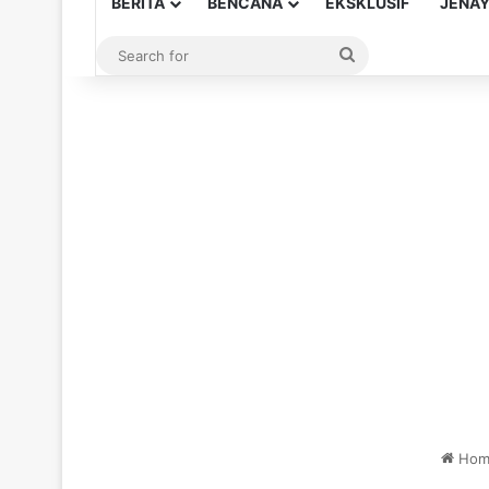
BERITA
BENCANA
EKSKLUSIF
JENA
Search
for
Hom