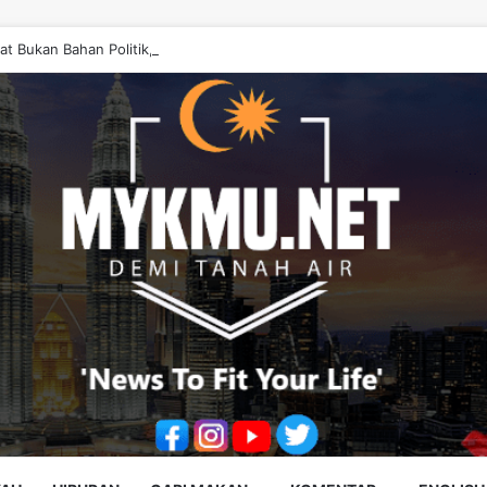
at Bukan Bahan Politik, Jangan Salahkan Onn Hafiz – Haslinda Salleh