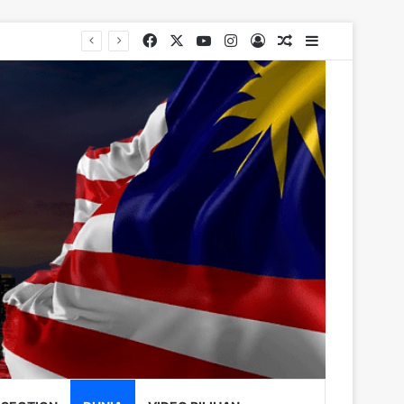
Facebook
X
YouTube
Instagram
Log In
Random Article
Sidebar