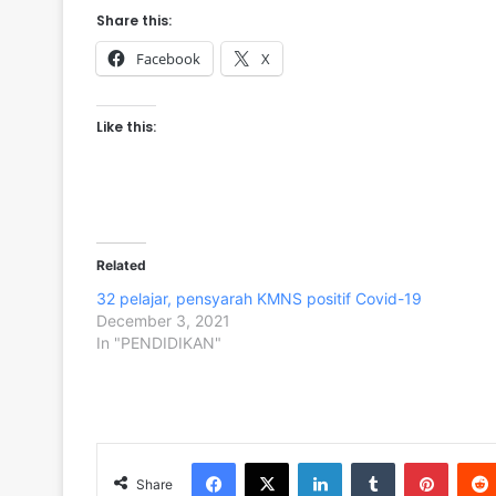
Share this:
Facebook
X
Like this:
Related
32 pelajar, pensyarah KMNS positif Covid-19
December 3, 2021
In "PENDIDIKAN"
Facebook
X
LinkedIn
Tumblr
Pinterest
Share