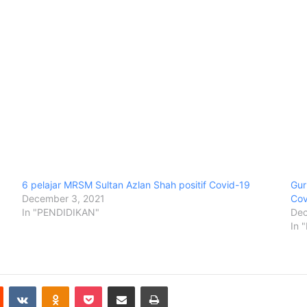
6 pelajar MRSM Sultan Azlan Shah positif Covid-19
Gur
December 3, 2021
Cov
In "PENDIDIKAN"
Dec
In 
Reddit
VKontakte
Odnoklassniki
Pocket
Share via Email
Print