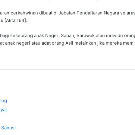
ftaran perkahwinan dibuat di Jabatan Pendaftaran Negara sela
 [Akta 164].
kai bagi seseorang anak Negeri Sabah, Sarawak atau individu or
 anak negeri atau adat orang Asli melainkan jika mereka memil
dang
kyat
– Sanusi