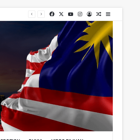
Facebook
X
YouTube
Instagram
Log In
Random Article
Sidebar