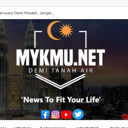
ersuara Demi Pesakit, Jangan Diputarbelitkan – Hasrunizah