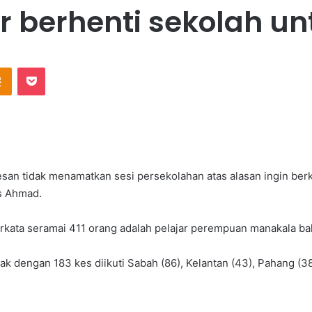
r berhenti sekolah u
Odnoklassniki
Pocket
esan tidak menamatkan sesi persekolahan atas alasan ingin ber
is Ahmad.
rkata seramai 411 orang adalah pelajar perempuan manakala baki
ak dengan 183 kes diikuti Sabah (86), Kelantan (43), Pahang (