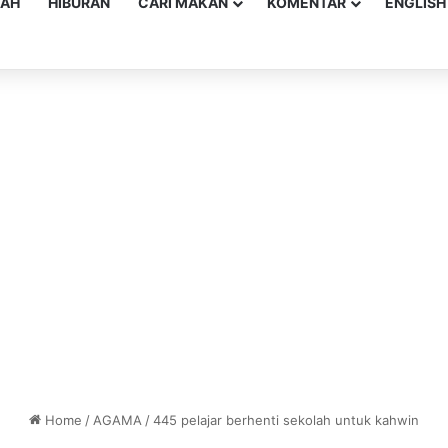
YAH
HIBURAN
CARI MAKAN
KOMENTAR
ENGLISH
Home
/
AGAMA
/
445 pelajar berhenti sekolah untuk kahwin