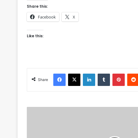
Share this:
Facebook
X
Like this:
Facebook
X
LinkedIn
Tumblr
Pinterest
Share
P
e
n
g
u