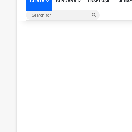
BERITA
BENCANA
EKSKLUSIF
JENA
Search
for