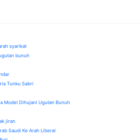
ah syarikat
 ugutan bunuh
andar
ia Tunku Sabri
a Model Dihujani Ugutan Bunuh
k jiran
b Saudi Ke Arah Liberal
Bali