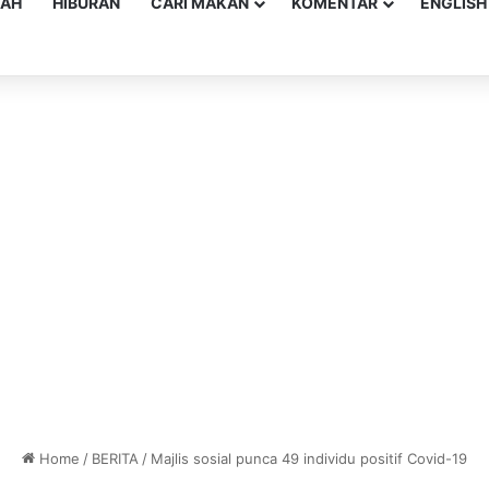
YAH
HIBURAN
CARI MAKAN
KOMENTAR
ENGLISH
Home
/
BERITA
/
Majlis sosial punca 49 individu positif Covid-19