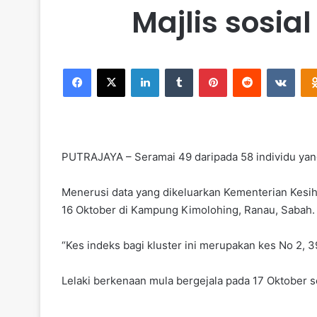
Majlis sosia
Facebook
X
LinkedIn
Tumblr
Pinterest
Reddit
VKontakte
PUTRAJAYA – Seramai 49 daripada 58 individu yang 
Menerusi data yang dikeluarkan Kementerian Kesiha
16 Oktober di Kampung Kimolohing, Ranau, Sabah.
“Kes indeks bagi kluster ini merupakan kes No 2, 3
Lelaki berkenaan mula bergejala pada 17 Oktober s