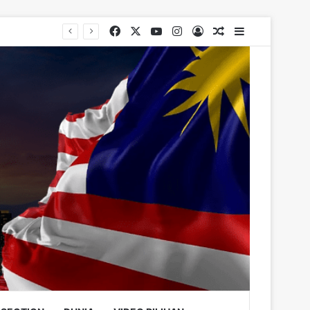
Facebook
X
YouTube
Instagram
Log In
Random Article
Sidebar