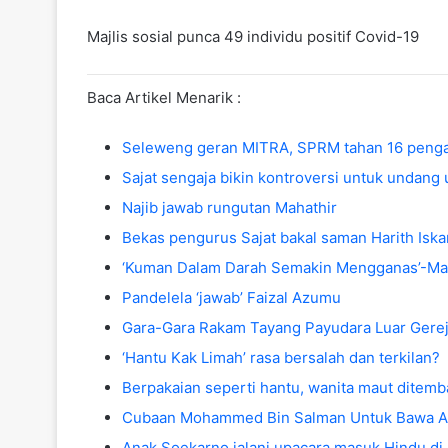
Majlis sosial punca 49 individu positif Covid-19
Baca Artikel Menarik :
Seleweng geran MITRA, SPRM tahan 16 pengar
Sajat sengaja bikin kontroversi untuk undang
Najib jawab rungutan Mahathir
Bekas pengurus Sajat bakal saman Harith Isk
‘Kuman Dalam Darah Semakin Mengganas’-Mar
Pandelela ‘jawab’ Faizal Azumu
Gara-Gara Rakam Tayang Payudara Luar Gerej
‘Hantu Kak Limah’ rasa bersalah dan terkilan?
Berpakaian seperti hantu, wanita maut ditemba
Cubaan Mohammed Bin Salman Untuk Bawa Ara
Anak Soekarno jalani upacara masuk Hindu di 