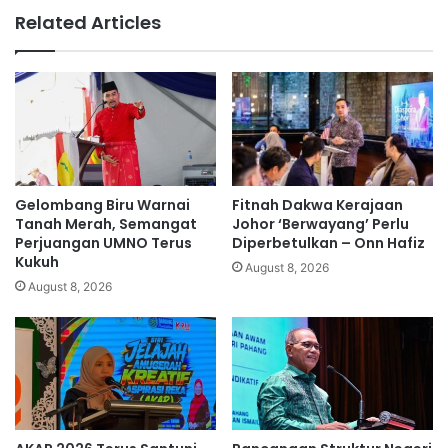
e
i
Related Articles
n
b
a
u
m
d
a
a
'
l
S
a
a
m
l
m
i
a
Gelombang Biru Warnai
Fitnah Dakwa Kerajaan
x
s
Tanah Merah, Semangat
Johor ‘Berwayang’ Perlu
i
a
Perjuangan UMNO Terus
Diperbetulkan – Onn Hafiz
u
Kukuh
t
August 8, 2026
m
a
August 8, 2026
'
k
b
s
u
a
a
m
t
p
a
a
n
i
M