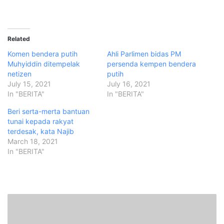
Related
Komen bendera putih
Ahli Parlimen bidas PM
Muhyiddin ditempelak
persenda kempen bendera
netizen
putih
July 15, 2021
July 16, 2021
In "BERITA"
In "BERITA"
Beri serta-merta bantuan
tunai kepada rakyat
terdesak, kata Najib
March 18, 2021
In "BERITA"
K
i
t