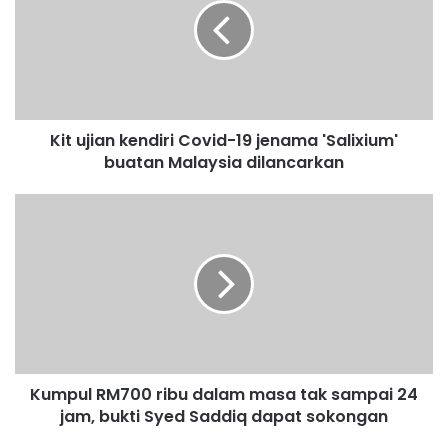
u
j
i
a
n
k
Kit ujian kendiri Covid-19 jenama 'Salixium'
e
buatan Malaysia dilancarkan
n
d
i
K
r
u
i
m
C
p
o
u
v
l
i
R
d
M
-
7
1
Kumpul RM700 ribu dalam masa tak sampai 24
0
9
jam, bukti Syed Saddiq dapat sokongan
0
j
r