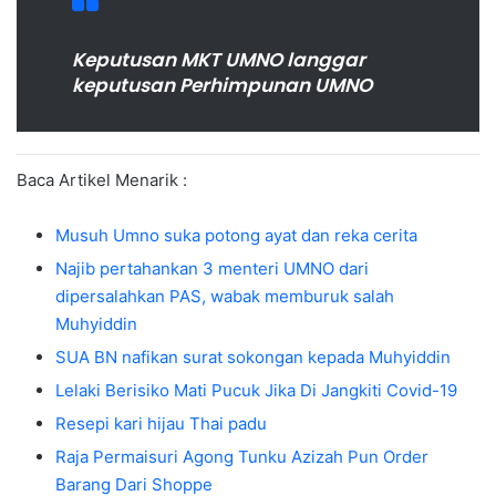
Keputusan MKT UMNO langgar
keputusan Perhimpunan UMNO
Baca Artikel Menarik :
Musuh Umno suka potong ayat dan reka cerita
Najib pertahankan 3 menteri UMNO dari
dipersalahkan PAS, wabak memburuk salah
Muhyiddin
SUA BN nafikan surat sokongan kepada Muhyiddin
Lelaki Berisiko Mati Pucuk Jika Di Jangkiti Covid-19
Resepi kari hijau Thai padu
Raja Permaisuri Agong Tunku Azizah Pun Order
Barang Dari Shoppe