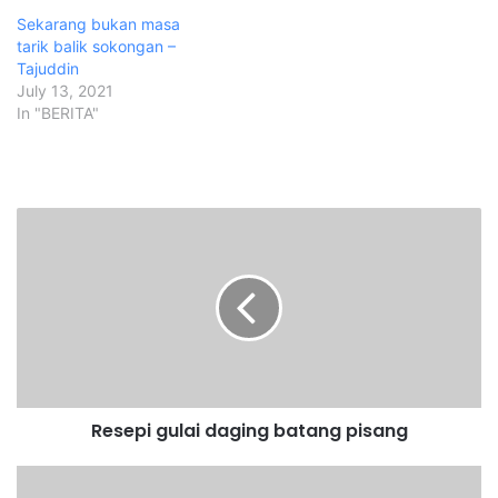
Sekarang bukan masa
tarik balik sokongan –
Tajuddin
July 13, 2021
In "BERITA"
R
e
s
e
p
i
g
u
l
Resepi gulai daging batang pisang
a
i
d
P