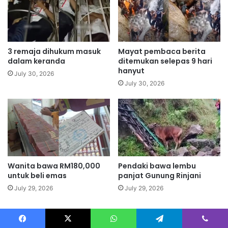
a
S
h
u
k
m
a
b
n
a
3 remaja dihukum masuk
Mayat pembaca berita
m
t
dalam keranda
ditemukan selepas 9 hari
e
S
hanyut
July 30, 2026
s
a
July 30, 2026
i
m
n
b
C
a
D
l
M
Wanita bawa RM180,000
Pendaki bawa lembu
untuk beli emas
panjat Gunung Rinjani
July 29, 2026
July 29, 2026