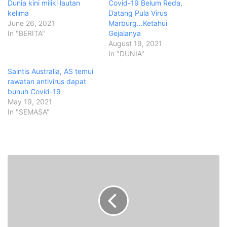
Dunia kini miliki lautan
Covid-19 Belum Reda,
kelima
Datang Pula Virus
June 26, 2021
Marburg…Ketahui
In "BERITA"
Gejalanya
August 19, 2021
In "DUNIA"
Saintis Australia, AS temui
rawatan antivirus dapat
bunuh Covid-19
May 19, 2021
In "SEMASA"
P
e
n
a
g
i
h