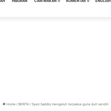
YAH
HIBURAN
CARI MAKAN
KOMENTAR
ENGLISH
Home
/
BERITA
/
Syed Saddiq mengeluh terpaksa guna duit sendiri