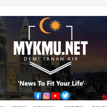
ust vape cartridge drug syndicate, seize RM10.68 million worth of drugs