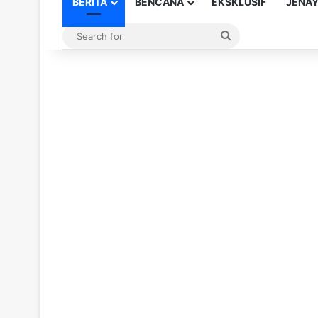
BERITA
BENCANA
EKSKLUSIF
JENA
Search
for