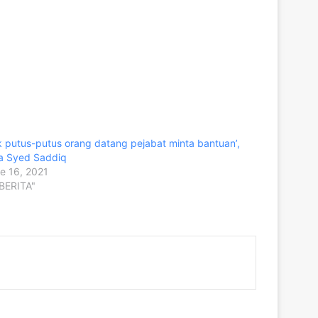
k putus-putus orang datang pejabat minta bantuan’,
a Syed Saddiq
e 16, 2021
"BERITA"