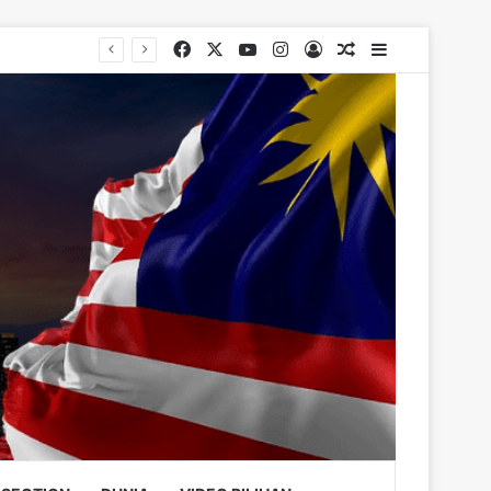
Facebook
X
YouTube
Instagram
Log In
Random Article
Sidebar