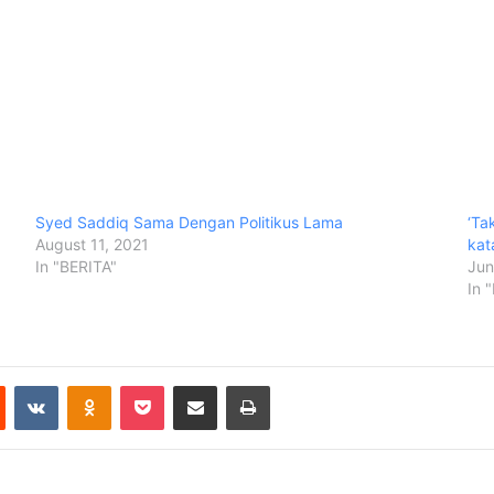
Syed Saddiq Sama Dengan Politikus Lama
‘Ta
August 11, 2021
kat
In "BERITA"
Jun
In 
Reddit
VKontakte
Odnoklassniki
Pocket
Share via Email
Print