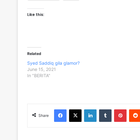
Like this:
Related
Syed Saddiq gila glamor?
June 15, 2021
In "BERITA"
Facebook
X
LinkedIn
Tumblr
Pinterest
Share