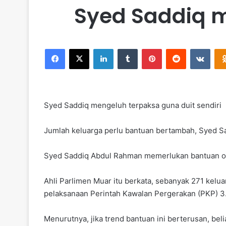
Syed Saddiq m
Facebook
X
LinkedIn
Tumblr
Pinterest
Reddit
VKontakte
Syed Saddiq mengeluh terpaksa guna duit sendiri
Jumlah keluarga perlu bantuan bertambah, Syed Sa
Syed Saddiq Abdul Rahman memerlukan bantuan or
Ahli Parlimen Muar itu berkata, sebanyak 271 keluar
pelaksanaan Perintah Kawalan Pergerakan (PKP) 3.
Menurutnya, jika trend bantuan ini berterusan, be