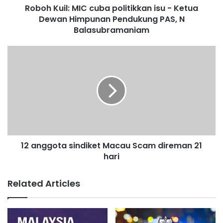
Roboh Kuil: MIC cuba politikkan isu - Ketua
:
Dewan Himpunan Pendukung PAS, N
M
I
Balasubramaniam
C
c
1
u
2
b
a
a
n
p
g
o
g
l
o
i
t
t
a
i
12 anggota sindiket Macau Scam direman 21
s
k
hari
i
k
n
a
d
Related Articles
n
i
i
k
s
e
u
t