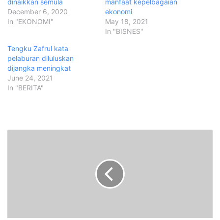
dinaikkan semula
manfaat kepelbagaian
December 6, 2020
ekonomi
In "EKONOMI"
May 18, 2021
In "BISNES"
Tengku Zafrul kata
pelaburan diluluskan
dijangka meningkat
June 24, 2021
In "BERITA"
R
o
b
o
h
K
u
i
l