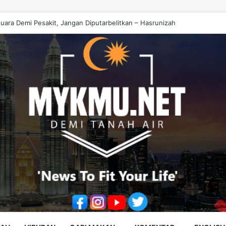
at Bukan Bahan Politik, Jangan Salahkan Onn Hafiz – Haslinda Salleh