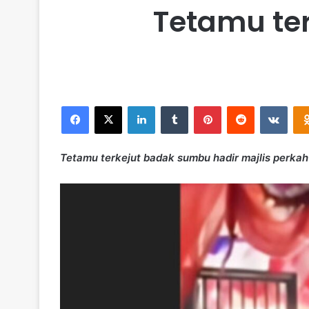
Tetamu ter
Facebook
X
LinkedIn
Tumblr
Pinterest
Reddit
VKontakte
Tetamu terkejut badak sumbu hadir majlis perka