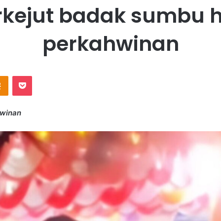
kejut badak sumbu h
perkahwinan
Odnoklassniki
Pocket
hwinan