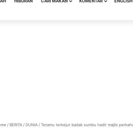
YAH
HIBURAN
CARI MAKAN
KOMENTAR
ENGLISH
me
/
BERITA
/
DUNIA
/
Tetamu terkejut badak sumbu hadir majlis perkah