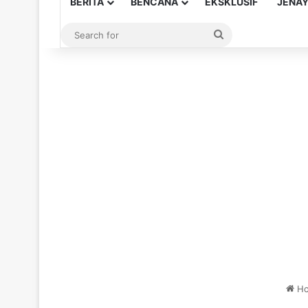
BERITA
BENCANA
EKSKLUSIF
JENA
Search
for
Ho