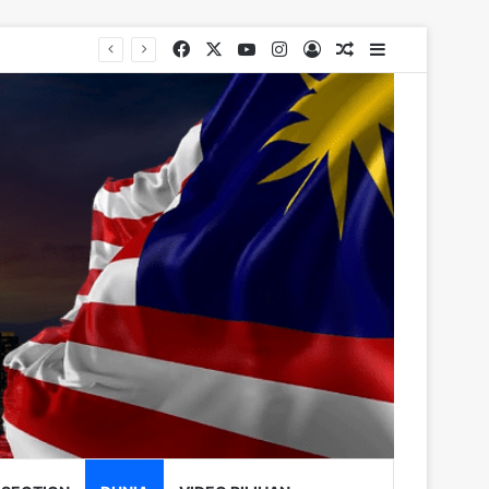
Facebook
X
YouTube
Instagram
Log In
Random Article
Sidebar