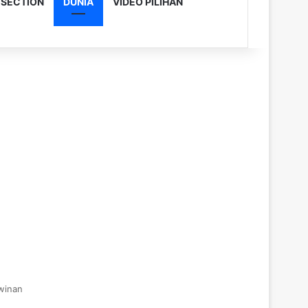
 SECTION
DUNIA
VIDEO PILIHAN
winan