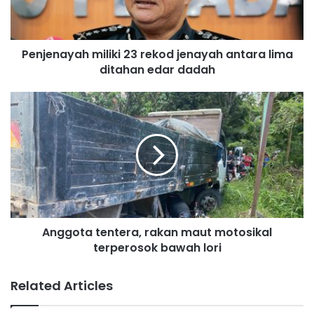
lima
ditahan
edar
Penjenayah miliki 23 rekod jenayah antara lima
dadah
ditahan edar dadah
Anggota
tentera,
rakan
maut
motosikal
terperosok
bawah
lori
Anggota tentera, rakan maut motosikal
terperosok bawah lori
Related Articles