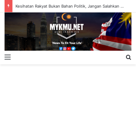
Kesihatan Rakyat Bukan Bahan Politik, Jangan Salahkan Onn Hafiz – Haslinda Salleh
Menu
Se