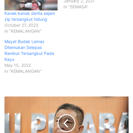
January 2, 2021
In "SEMASA"
Kanak-kanak derita sejam
zip tersangkut hidung
October 27, 2023
In "KEMALANGAN"
Mayat Budak Lemas
Ditemukan Selepas
Rambut Tersangkut Pada
Kayu
May 15, 2022
In "KEMALANGAN"
Penjenayah
miliki
23
rekod
jenayah
antara