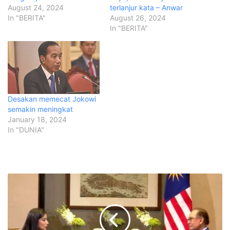
August 24, 2024
terlanjur kata – Anwar
In "BERITA"
August 26, 2024
In "BERITA"
Desakan memecat Jokowi
semakin meningkat
January 18, 2024
In "DUNIA"
5
n
e
g
a