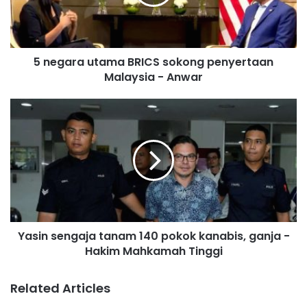
r
a
u
t
5 negara utama BRICS sokong penyertaan
a
Malaysia - Anwar
m
a
B
Y
R
a
I
s
C
i
S
n
s
s
o
e
k
n
o
g
n
Yasin sengaja tanam 140 pokok kanabis, ganja -
a
g
Hakim Mahkamah Tinggi
j
p
a
e
t
Related Articles
n
a
y
n