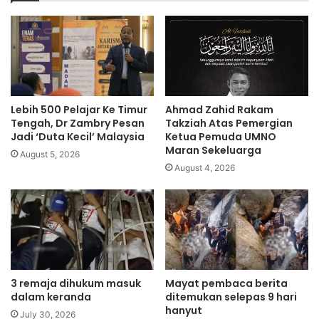
e
a
r
m
t
1
a
4
a
0
n
p
M
o
Lebih 500 Pelajar Ke Timur
Ahmad Zahid Rakam
a
k
Tengah, Dr Zambry Pesan
Takziah Atas Pemergian
l
o
Jadi ‘Duta Kecil’ Malaysia
Ketua Pemuda UMNO
a
Maran Sekeluarga
k
August 5, 2026
y
k
August 4, 2026
s
a
i
n
a
a
-
b
A
i
n
s
w
,
3 remaja dihukum masuk
Mayat pembaca berita
a
g
dalam keranda
ditemukan selepas 9 hari
r
a
hanyut
n
July 30, 2026