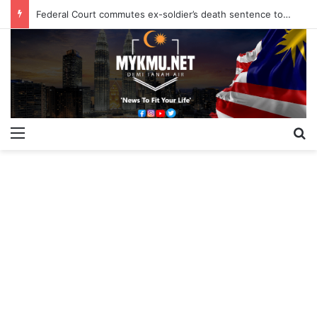
Federal Court commutes ex-soldier’s death sentence to 40 years
Menu
S