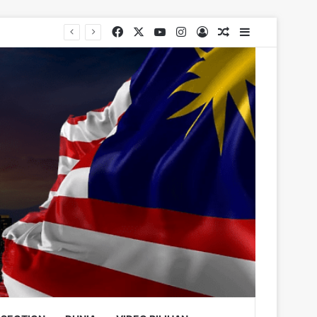
Facebook
X
YouTube
Instagram
Log In
Random Article
Sidebar
rugs