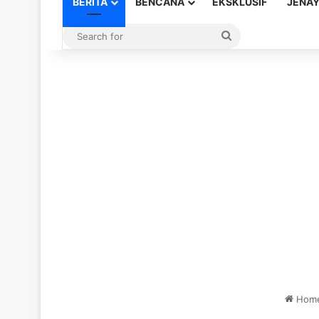
BERITA
BENCANA
EKSKLUSIF
JENA
Search
for
Hom