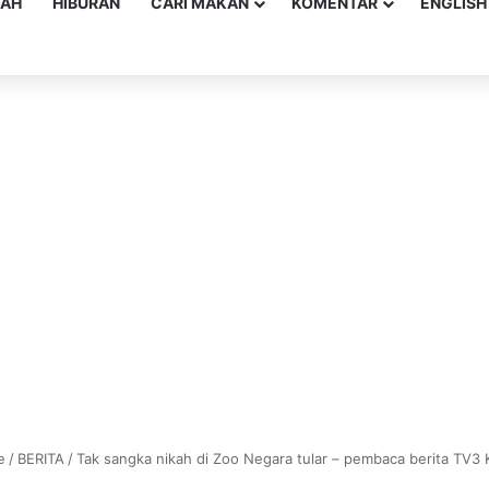
YAH
HIBURAN
CARI MAKAN
KOMENTAR
ENGLISH
e
/
BERITA
/
Tak sangka nikah di Zoo Negara tular – pembaca berita TV3 