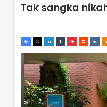
Tak sangka nikah
Facebook
X
LinkedIn
Tumblr
Pinterest
Reddit
VKontakte