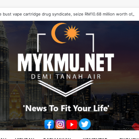
e bust vape cartridge drug syndicate, seize RM10.68 million worth of d