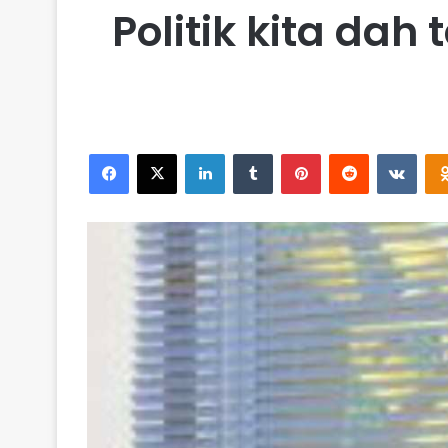
Politik kita dah
Facebook
X
LinkedIn
Tumblr
Pinterest
Reddit
VKontakte