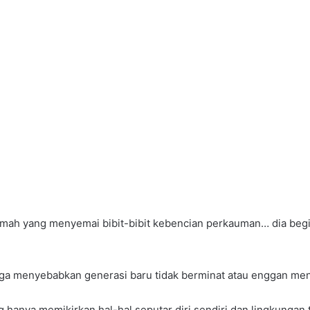
mah yang menyemai bibit-bibit kebencian perkauman… dia begitu
juga menyebabkan generasi baru tidak berminat atau enggan meng
hanya memikirkan hal-hal seputar diri sendiri dan lingkungan 