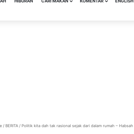
YAH
HIBURAN
CARI MAKAN
KOMENTAR
ENGLISH
e
/
BERITA
/
Politik kita dah tak rasional sejak dari dalam rumah – Habsa