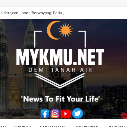
a Kerajaan Johor ‘Berwayang’ Perlu Diperbetulkan – Onn Hafiz