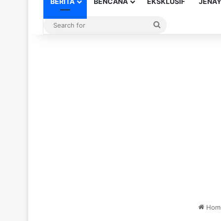
BERITA
BENCANA
EKSKLUSIF
JENA
Search
for
Hom