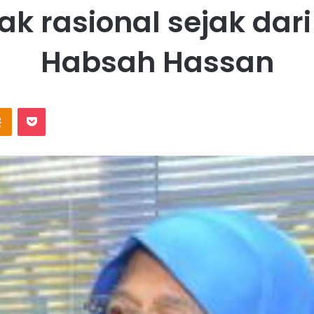
 tak rasional sejak d
Habsah Hassan
Odnoklassniki
Pocket