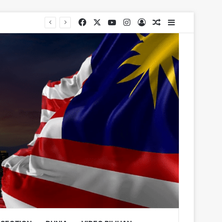
Facebook
X
YouTube
Instagram
Log In
Random Article
Sidebar