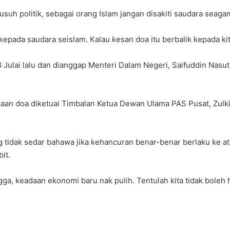
uh politik, sebagai orang Islam jangan disakiti saudara seagam
pada saudara seislam. Kalau kesan doa itu berbalik kepada ki
 Julai lalu dan dianggap Menteri Dalam Negeri, Saifuddin Nasut
 doa diketuai Timbalan Ketua Dewan Ulama PAS Pusat, Zulkifli
 tidak sedar bahawa jika kehancuran benar-benar berlaku ke ata
it.
angga, keadaan ekonomi baru nak pulih. Tentulah kita tidak bol