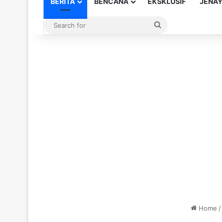
BERITA
BENCANA
EKSKLUSIF
JENA
Search
for
Home
/