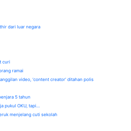
hir dari luar negara
 curi
orang ramai
nggilan video, ‘content creator’ ditahan polis
penjara 5 tahun
ja pukul OKU, tapi…
ruk menjelang cuti sekolah