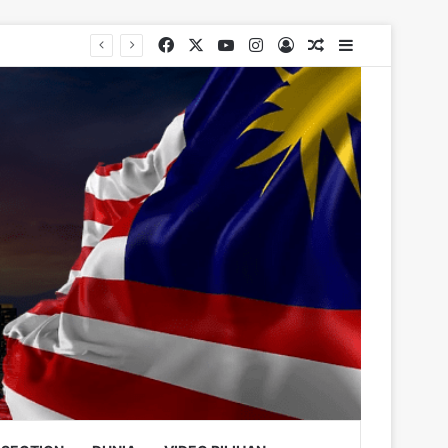
Facebook
X
YouTube
Instagram
Log In
Random Article
Sidebar