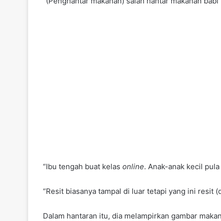
“(Penghantar makanan) salah hantar makanan babi 
“Ibu tengah buat kelas
online
. Anak-anak kecil pul
“Resit biasanya tampal di luar tetapi yang ini resit
Dalam hantaran itu, dia melampirkan gambar makana