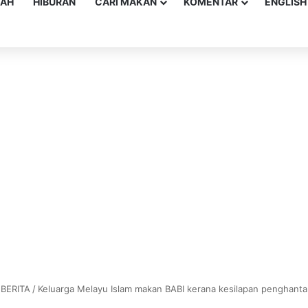
YAH
HIBURAN
CARI MAKAN
KOMENTAR
ENGLISH
BERITA
/
Keluarga Melayu Islam makan BABI kerana kesilapan penghant