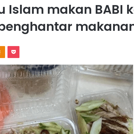
u Islam makan BABI k
penghantar makana
Odnoklassniki
Pocket