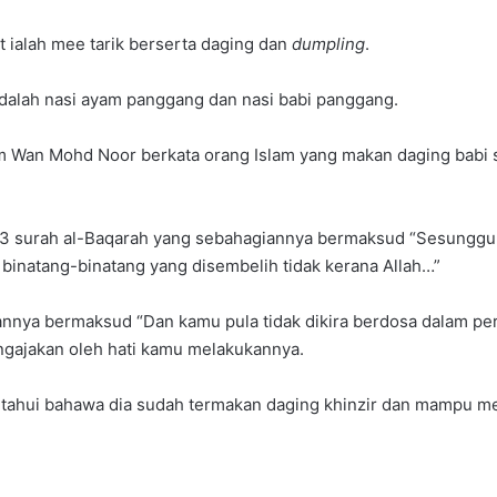
t ialah mee tarik berserta daging dan
dumpling
.
adalah nasi ayam panggang dan nasi babi panggang.
im Wan Mohd Noor berkata orang Islam yang makan daging babi 
173 surah al-Baqarah yang sebahagiannya bermaksud “Sesung
binatang-binatang yang disembelih tidak kerana Allah…”
annya bermaksud “Dan kamu pula tidak dikira berdosa dalam per
engajakan oleh hati kamu melakukannya.
etahui bahawa dia sudah termakan daging khinzir dan mampu 