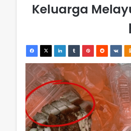
Keluarga Melay
Facebook
X
LinkedIn
Tumblr
Pinterest
Reddit
VKontakte