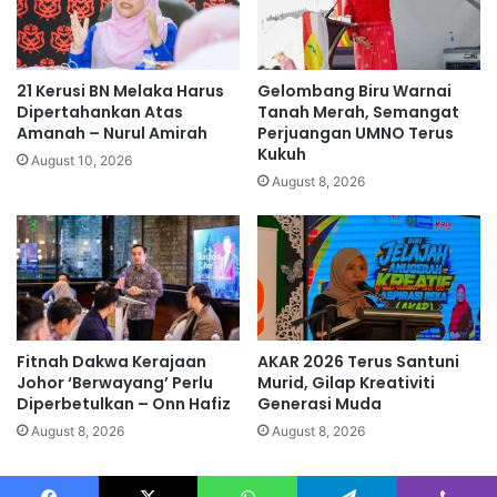
t
t
d
u
u
l
a
a
21 Kerusi BN Melaka Harus
Gelombang Biru Warnai
s
r
Dipertahankan Atas
Tanah Merah, Semangat
u
b
Amanah – Nurul Amirah
Perjuangan UMNO Terus
d
Kukuh
a
August 10, 2026
u
w
August 8, 2026
k
a
e
a
p
n
a
a
d
k
a
‘
k
b
Fitnah Dakwa Kerajaan
AKAR 2026 Terus Santuni
a
e
Johor ‘Berwayang’ Perlu
Murid, Gilap Kreativiti
m
r
Diperbetulkan – Onn Hafiz
Generasi Muda
u
t
s
August 8, 2026
August 8, 2026
i
u
u
p
b