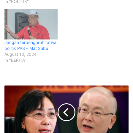
In "POLITIK"
Jangan terpengaruh fatwa
politik PAS – Mat Sabu
August 13, 2024
In "BERITA"
S
a
y
a
h
a
n
y