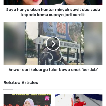
a
Saya hanya akan hantar minyak sawit dua sudu
a
kepada kamu supaya jadi cerdik
k
a
n
A
h
n
a
w
n
a
t
r
a
c
r
a
m
r
i
i
n
Anwar cari keluarga tular bawa anak ‘bertiub’
k
y
e
a
l
Related Articles
k
u
s
a
a
r
w
g
i
a