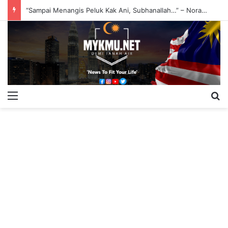
“Sampai Menangis Peluk Kak Ani, Subhanallah…” – Noraniza Idris
Menu
S