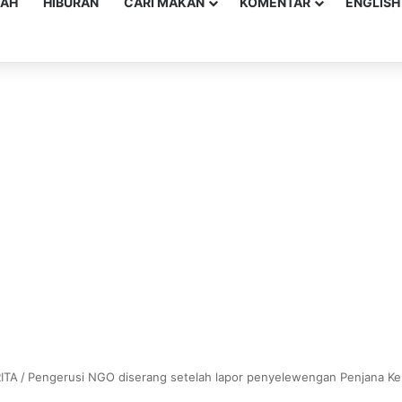
YAH
HIBURAN
CARI MAKAN
KOMENTAR
ENGLISH
ITA
/
Pengerusi NGO diserang setelah lapor penyelewengan Penjana Ke