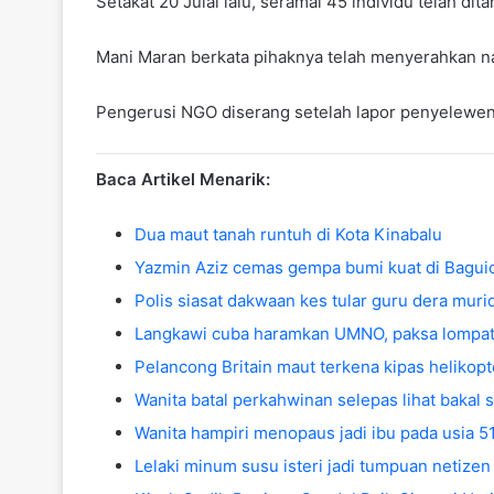
Setakat 20 Julai lalu, seramai 45 individu telah d
Mani Maran berkata pihaknya telah menyerahkan
Pengerusi NGO diserang setelah lapor penyelewe
Baca Artikel Menarik:
Dua maut tanah runtuh di Kota Kinabalu
Yazmin Aziz cemas gempa bumi kuat di Bagui
Polis siasat dakwaan kes tular guru dera muri
Langkawi cuba haramkan UMNO, paksa lompat
Pelancong Britain maut terkena kipas helikopt
Wanita batal perkahwinan selepas lihat bakal
Wanita hampiri menopaus jadi ibu pada usia 5
Lelaki minum susu isteri jadi tumpuan netizen