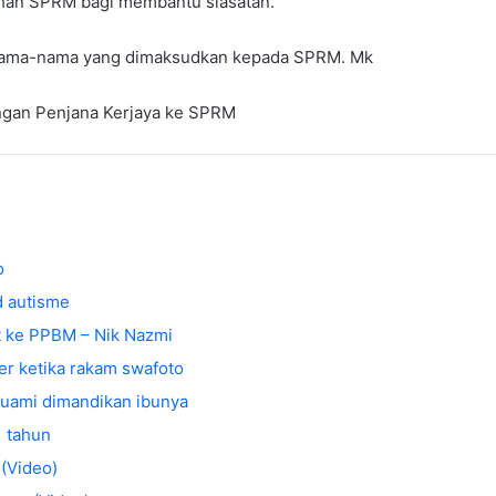
itahan SPRM bagi membantu siasatan.
 nama-nama yang dimaksudkan kepada SPRM. Mk
ngan Penjana Kerjaya ke SPRM
o
d autisme
 ke PPBM – Nik Nazmi
er ketika rakam swafoto
 suami dimandikan ibunya
1 tahun
 (Video)