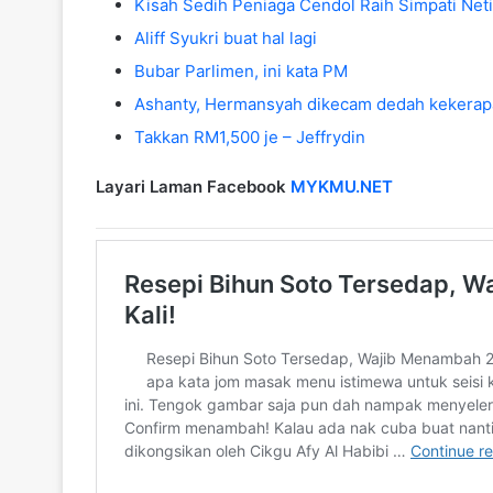
Kisah Sedih Peniaga Cendol Raih Simpati Neti
Aliff Syukri buat hal lagi
Bubar Parlimen, ini kata PM
Ashanty, Hermansyah dikecam dedah kekerap
Takkan RM1,500 je – Jeffrydin
Layari Laman Facebook
MYKMU.NET