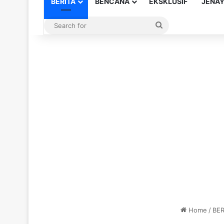
BERITA
BENCANA
EKSKLUSIF
JENA
Search
for
Home
/
BER