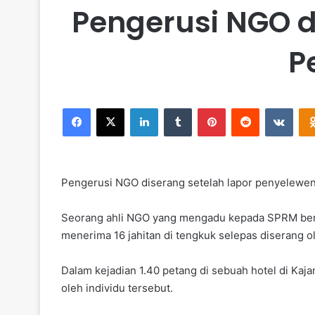
Pengerusi NGO d
P
Facebook
X
LinkedIn
Tumblr
Pinterest
Reddit
VKontakte
Pengerusi NGO diserang setelah lapor penyelewe
Seorang ahli NGO yang mengadu kepada SPRM berh
menerima 16 jahitan di tengkuk selepas diserang ol
Dalam kejadian 1.40 petang di sebuah hotel di Ka
oleh individu tersebut.