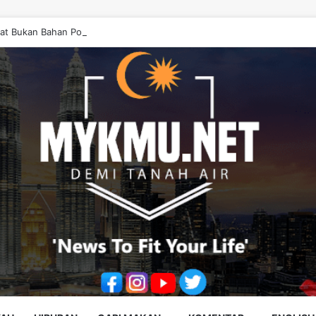
at Bukan Bahan Politik, Jangan Salahkan Onn Hafiz – Haslinda Salleh