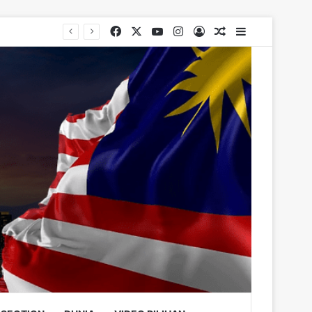
Facebook
X
YouTube
Instagram
Log In
Random Article
Sidebar