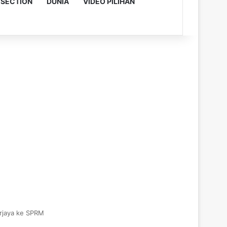
 SECTION
DUNIA
VIDEO PILIHAN
rjaya ke SPRM