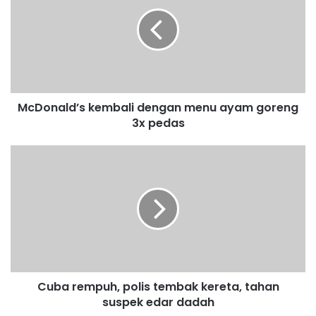
D
o
n
a
l
d
’
McDonald’s kembali dengan menu ayam goreng
s
3x pedas
k
e
m
C
b
u
a
b
l
a
i
r
d
e
e
m
n
p
g
u
a
Cuba rempuh, polis tembak kereta, tahan
h
n
suspek edar dadah
,
m
p