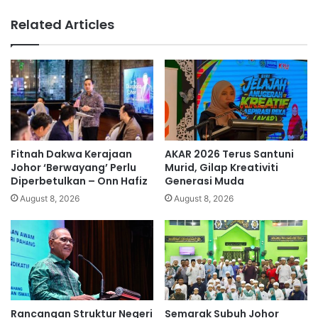
e
o
Related Articles
n
l
u
i
a
s
y
t
a
e
m
m
g
b
o
a
r
k
Fitnah Dakwa Kerajaan
AKAR 2026 Terus Santuni
e
k
Johor ‘Berwayang’ Perlu
Murid, Gilap Kreativiti
n
e
Diperbetulkan – Onn Hafiz
Generasi Muda
g
r
August 8, 2026
August 8, 2026
3
e
x
t
p
a
e
,
d
t
a
a
s
h
Rancangan Struktur Negeri
Semarak Subuh Johor
a