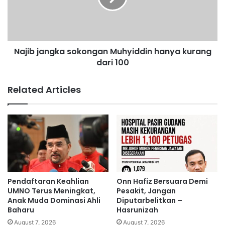
a
j
n
a
s
n
o
g
k
Najib jangka sokongan Muhyiddin hanya kurang
k
o
dari 100
a
n
s
g
o
Related Articles
A
k
g
o
o
n
n
g
g
a
,
n
M
M
u
u
h
h
Pendaftaran Keahlian
Onn Hafiz Bersuara Demi
y
y
UMNO Terus Meningkat,
Pesakit, Jangan
i
i
Anak Muda Dominasi Ahli
Diputarbelitkan –
d
Baharu
Hasrunizah
d
d
d
August 7, 2026
August 7, 2026