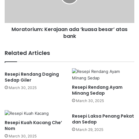
e
o
l
r
u
i
d
u
a
Moratorium: Kerajaan ada ‘kuasa besar’ atas
m
h
bank
:
P
K
e
e
Related Articles
n
r
u
a
m
j
Resepi Rendang Daging
p
a
Sedap Giler
a
a
Resepi Rendang Ayam
n
n
March 30, 2025
Minang Sedap
g
a
L
d
March 30, 2025
a
a
i
‘
Resepi Laksa Penang Pekat
n
k
dan Sedap
Resepi Kuah Kacang Che’
G
u
Nom
March 29, 2025
a
a
March 30, 2025
r