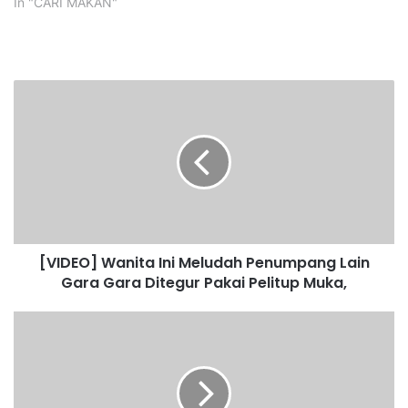
In "CARI MAKAN"
[
V
I
D
E
O
]
W
a
[VIDEO] Wanita Ini Meludah Penumpang Lain
n
Gara Gara Ditegur Pakai Pelitup Muka,
i
t
a
M
I
o
n
r
i
a
M
t