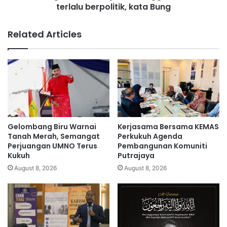
i
terlalu berpolitik, kata Bung
n
r
S
i
a
Related Articles
n
b
g
a
i
h
p
j
e
a
r
u
a
h
r
k
a
e
Gelombang Biru Warnai
Kerjasama Bersama KEMAS
k
t
Tanah Merah, Semangat
Perkukuh Agenda
a
i
Perjuangan UMNO Terus
Pembangunan Komuniti
n
Kukuh
Putrajaya
n
p
g
August 8, 2026
August 8, 2026
e
g
n
a
g
l
e
a
b
n