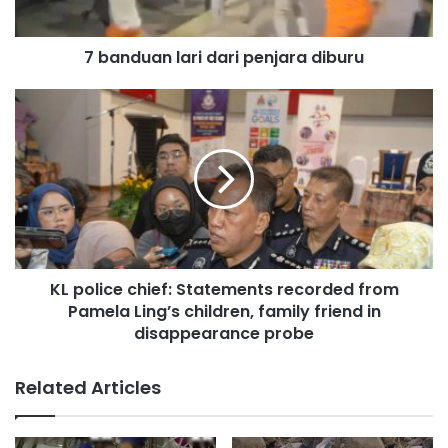
n
l
7 banduan lari dari penjara diburu
a
r
i
K
d
L
a
p
r
o
i
l
p
i
e
c
n
e
j
c
KL police chief: Statements recorded from
a
h
r
Pamela Ling’s children, family friend in
i
a
e
disappearance probe
d
f
i
:
Related Articles
b
S
u
t
r
a