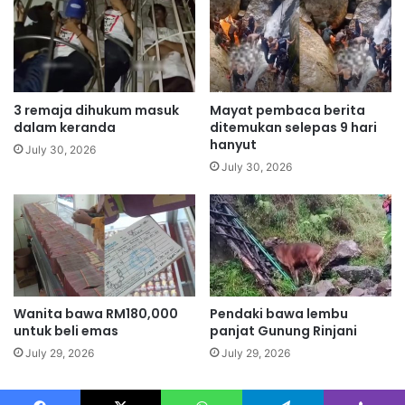
u
t
e
m
e
n
t
3 remaja dihukum masuk
Mayat pembaca berita
s
dalam keranda
ditemukan selepas 9 hari
r
hanyut
July 30, 2026
e
July 30, 2026
c
o
r
d
e
d
f
r
Wanita bawa RM180,000
Pendaki bawa lembu
untuk beli emas
panjat Gunung Rinjani
o
m
July 29, 2026
July 29, 2026
P
a