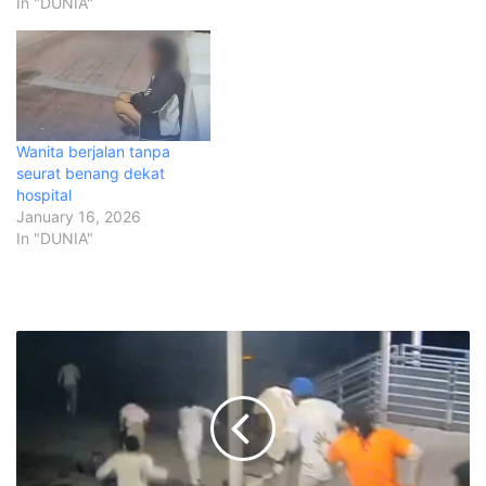
In "DUNIA"
Wanita berjalan tanpa
seurat benang dekat
hospital
January 16, 2026
In "DUNIA"
7
b
a
n
d
u
a