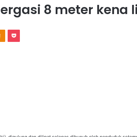
ergasi 8 meter kena l
takte
Odnoklassniki
Pocket
i) digulung dan dilipat selepas dibunuh oleh penduduk setempat