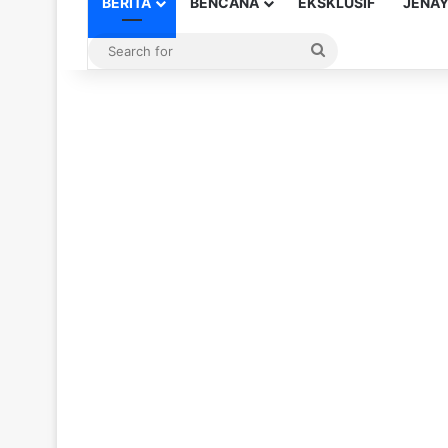
BERITA
BENCANA
EKSKLUSIF
JENA
Search
for