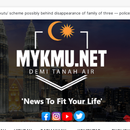
e bust vape cartridge drug syndicate, seize RM10.68 million worth of d