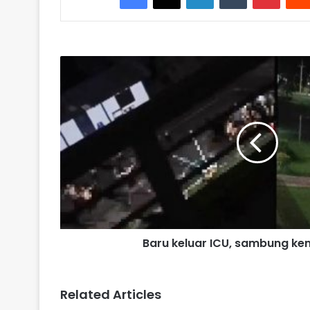
Baru
keluar
ICU,
sambung
kena
‘ragging’
Baru keluar ICU, sambung ken
Related Articles