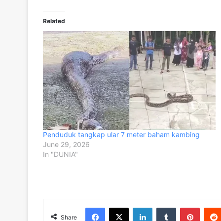
Related
Penduduk tangkap ular 7 meter baham kambing
June 29, 2026
In "DUNIA"
Facebook
X
LinkedIn
Tumblr
Pinter
Share