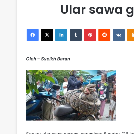
Ular sawa g
Facebook
X
LinkedIn
Tumblr
Pinterest
Reddit
VKon
Oleh – Syeikh Baran
Seekor ular sawa gergasi sepanjang 8 meter (26 kak