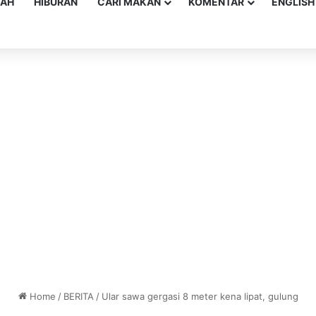
YAH
HIBURAN
CARI MAKAN
KOMENTAR
ENGLISH
Home
/
BERITA
/
Ular sawa gergasi 8 meter kena lipat, gulung