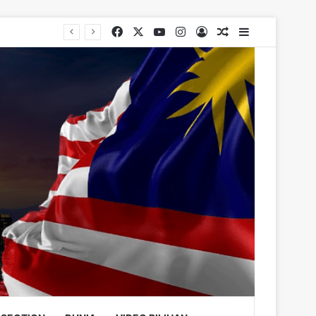
Facebook
X
YouTube
Instagram
Log In
Random Article
Sidebar
rugs