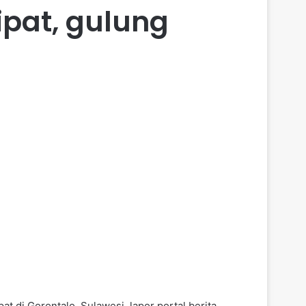
ipat, gulung
 di Gorontalo, Sulawesi, lapor portal berita