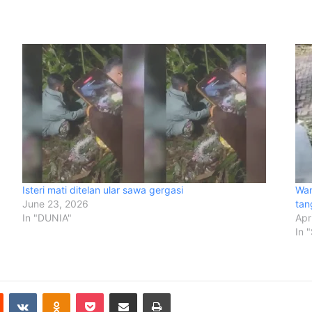
Isteri mati ditelan ular sawa gergasi
Wan
June 23, 2026
tan
In "DUNIA"
Apr
In 
est
Reddit
VKontakte
Odnoklassniki
Pocket
Share via Email
Print