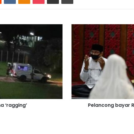
Pelancong
bayar
RM2,000
untuk
dapat
isteri
sementara
a ‘ragging’
Pelancong bayar R