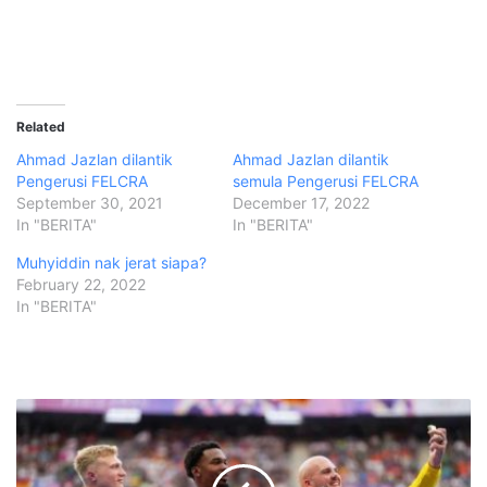
Related
Ahmad Jazlan dilantik
Ahmad Jazlan dilantik
Pengerusi FELCRA
semula Pengerusi FELCRA
September 30, 2021
December 17, 2022
In "BERITA"
In "BERITA"
Muhyiddin nak jerat siapa?
February 22, 2022
In "BERITA"
A
n
a
k