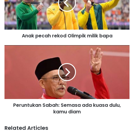
p
e
c
a
h
Anak pecah rekod Olimpik milik bapa
r
e
k
P
o
e
d
r
O
u
l
n
i
t
m
u
p
k
i
a
Peruntukan Sabah: Semasa ada kuasa dulu,
k
n
m
kamu diam
S
i
a
l
b
Related Articles
i
a