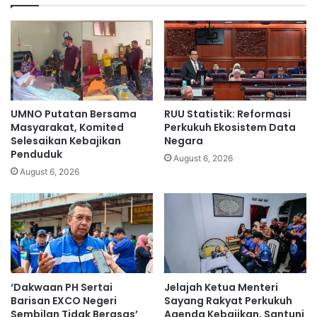
k
h
b
:
a
S
p
e
a
m
a
s
a
UMNO Putatan Bersama
RUU Statistik: Reformasi
a
Masyarakat, Komited
Perkukuh Ekosistem Data
d
Selesaikan Kebajikan
Negara
Penduduk
a
August 6, 2026
k
August 6, 2026
u
a
s
a
d
u
l
‘Dakwaan PH Sertai
Jelajah Ketua Menteri
u
Barisan EXCO Negeri
Sayang Rakyat Perkukuh
,
Sembilan Tidak Berasas’
Agenda Kebajikan, Santuni
k