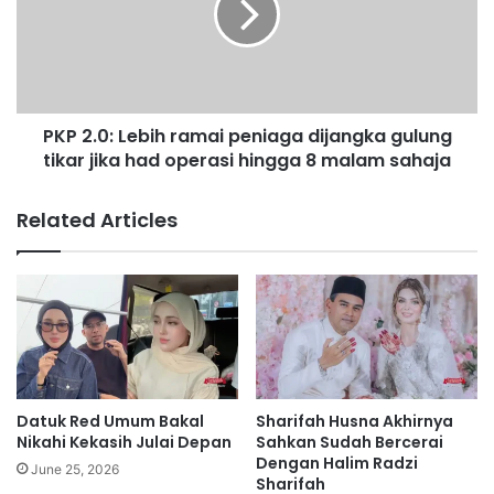
n
.
b
0
i
:
m
L
b
e
PKP 2.0: Lebih ramai peniaga dijangka gulung
i
b
t
tikar jika had operasi hingga 8 malam sahaja
i
h
r
Related Articles
a
m
a
i
p
e
n
i
a
Datuk Red Umum Bakal
Sharifah Husna Akhirnya
g
Nikahi Kekasih Julai Depan
Sahkan Sudah Bercerai
a
Dengan Halim Radzi
June 25, 2026
Sharifah
d