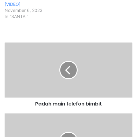
[VIDEO]
November 6, 2023
In "SANTAI"
P
a
d
a
h
m
a
i
n
Padah main telefon bimbit
t
e
l
P
e
K
f
P
o
2