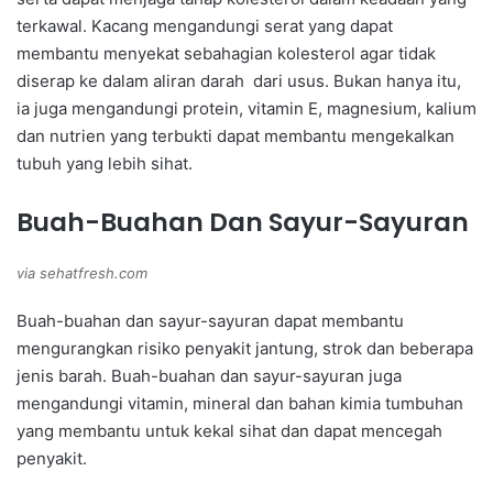
terkawal. Kacang mengandungi serat yang dapat
membantu menyekat sebahagian kolesterol agar tidak
diserap ke dalam aliran darah dari usus. Bukan hanya itu,
ia juga mengandungi protein, vitamin E, magnesium, kalium
dan nutrien yang terbukti dapat membantu mengekalkan
tubuh yang lebih sihat.
Buah-Buahan Dan Sayur-Sayuran
via sehatfresh.com
Buah-buahan dan sayur-sayuran dapat membantu
mengurangkan risiko penyakit jantung, strok dan beberapa
jenis barah. Buah-buahan dan sayur-sayuran juga
mengandungi vitamin, mineral dan bahan kimia tumbuhan
yang membantu untuk kekal sihat dan dapat mencegah
penyakit.