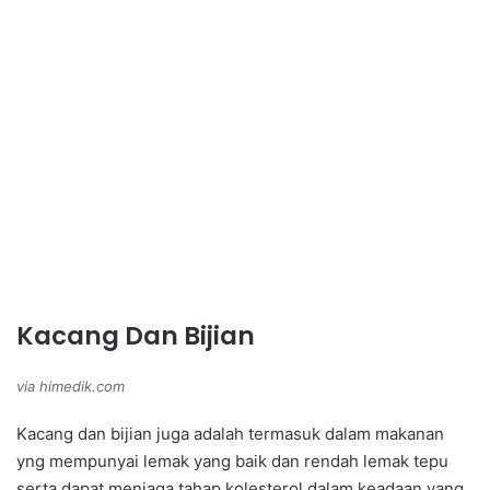
Kacang Dan Bijian
via himedik.com
Kacang dan bijian juga adalah termasuk dalam makanan
yng mempunyai lemak yang baik dan rendah lemak tepu
serta dapat menjaga tahap kolesterol dalam keadaan yang