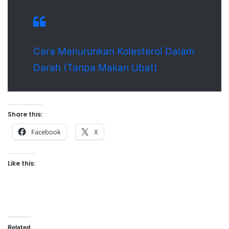
Cara Menurunkan Kolesterol Dalam
Darah (Tanpa Makan Ubat)
Share this:
Facebook
X
Like this:
Related