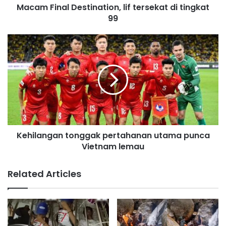
Macam Final Destination, lif tersekat di tingkat
l
99
D
e
s
K
t
e
i
h
n
i
a
l
t
a
i
n
o
g
n
a
,
Kehilangan tonggak pertahanan utama punca
n
l
Vietnam lemau
t
i
o
f
n
Related Articles
t
g
e
g
r
a
s
k
e
p