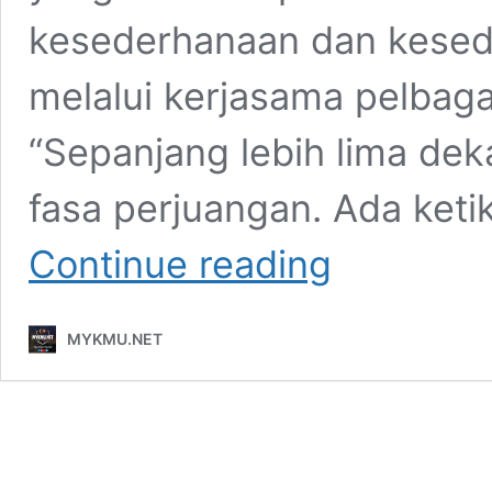
kesederhanaan dan kesed
melalui kerjasama pelbaga
“Sepanjang lebih lima dek
fasa perjuangan. Ada ket
Ulang
Continue reading
Tahun
ke-
52:
MYKMU.NET
BN
Mesti
Bergerak
Ke
Hadapan
Dengan
Semangat