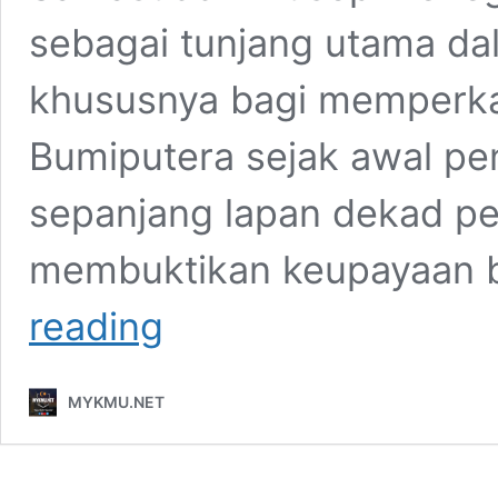
sebagai tunjang utama d
khususnya bagi memperka
Bumiputera sejak awal p
sepanjang lapan dekad p
membuktikan keupayaan 
Ulang
reading
Tahun
Ke-
80:
MYKMU.NET
UMNO
Tunjang
Utama
Pembentukan
Negara