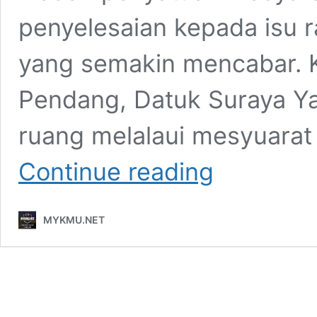
penyelesaian kepada isu r
yang semakin mencabar.
Pendang, Datuk Suraya 
ruang melalaui mesyuara
UMNO
Continue reading
Cawangan
Perlu
Jadi
MYKMU.NET
“Rumah
Bangsa”,
Dekat
Dengan
Isu
Rakyat