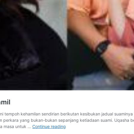
amil
i tempoh kehamilan sendirian berikutan kesibukan jadual suaminya
erkara yang bukan-bukan sepanjang ketiadaan suami. Uqasha berkat
Uqasha
da masa untuk …
Continue reading
ditinggalkan