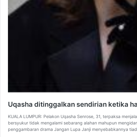
Uqasha ditinggalkan sendirian ketika h
KUALA LUMPUR: Pelakon Uqasha Senrose, 31, terpaksa menjalan
bersyukur tidak mengalami sebarang alahan mahupun mengidam p
penggambaran drama Jangan Lupa Janji menyebabkannya tia