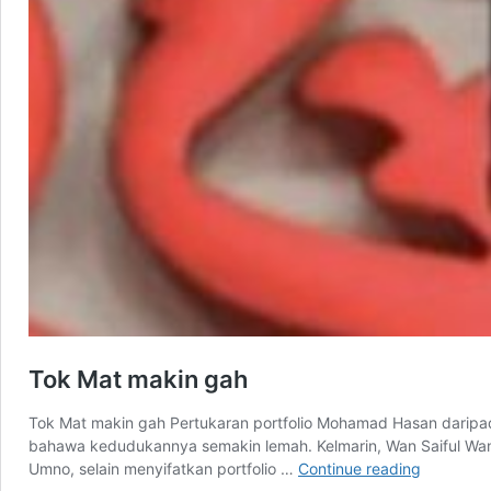
Tok Mat makin gah
Tok Mat makin gah Pertukaran portfolio Mohamad Hasan daripad
bahawa kedudukannya semakin lemah. Kelmarin, Wan Saiful Wan 
Tok
Umno, selain menyifatkan portfolio …
Continue reading
Mat