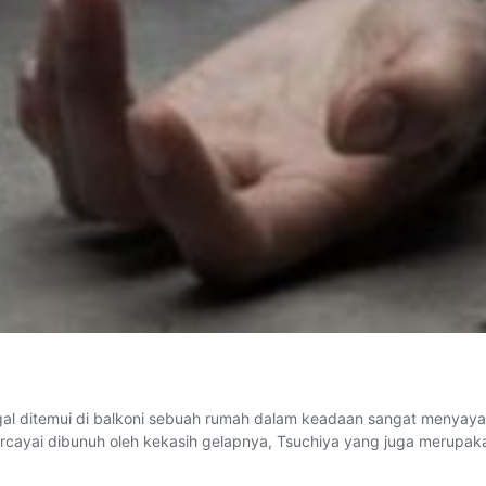
gal ditemui di balkoni sebuah rumah dalam keadaan sangat menyayat
percayai dibunuh oleh kekasih gelapnya, Tsuchiya yang juga merupa