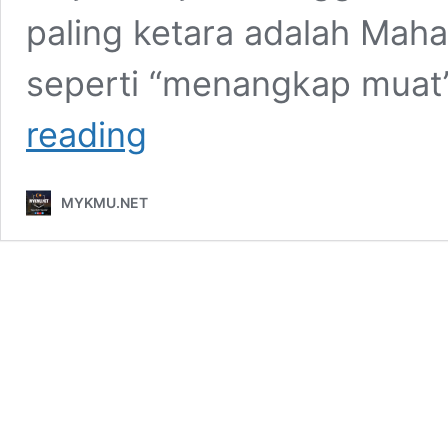
paling ketara adalah Mahat
seperti “menangkap muat
Mahathir,
reading
Anwar
&
Hadi
MYKMU.NET
sudah
tidak
releven
dalam
politik
negara