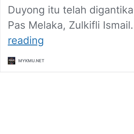
Duyong itu telah diganti
Pas Melaka, Zulkifli Isma
Kamarudin
reading
disingkir
jawatan
Pesuruhjaya
MYKMU.NET
Pas
Melaka?