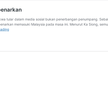
benarkan
dakwa tular dalam media sosial bukan penerbangan penumpang. Sebal
enarkan memasuki Malaysia pada masa ini. Menurut Ka Siong, semu
Hanya
eading
penerbangan
kargo
dari
India
dibenarkan