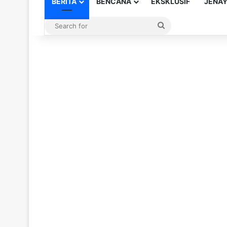
BERITA
BENCANA
EKSKLUSIF
JENA
Search
for