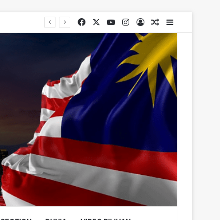
Facebook
X
YouTube
Instagram
Log In
Random Article
Sidebar