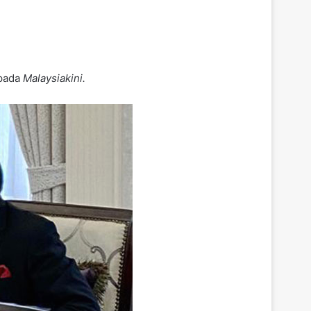
epada
Malaysiakini.