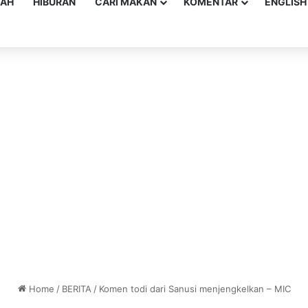
YAH
HIBURAN
CARI MAKAN
KOMENTAR
ENGLISH
Home
/
BERITA
/
Komen todi dari Sanusi menjengkelkan – MIC