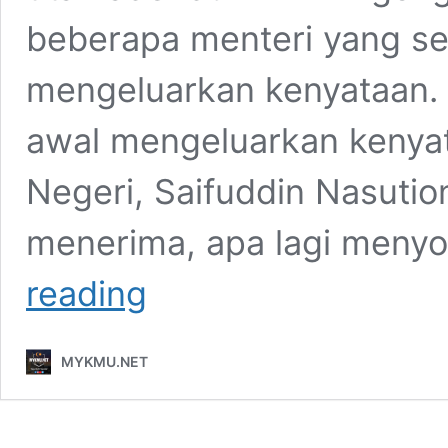
beberapa menteri yang s
mengeluarkan kenyataan. 
awal mengeluarkan kenya
Negeri, Saifuddin Nasutio
menerima, apa lagi menyo
Suara
reading
Rakyat
Boleh
Di
MYKMU.NET
Bisukan
Tetapi
Kemarahan
Rakyat
Akan