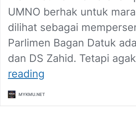
UMNO berhak untuk mara
dilihat sebagai mempersen
Parlimen Bagan Datuk ad
dan DS Zahid. Tetapi agak
Anwar
reading
Mesti
Beri
Respon
MYKMU.NET
Terhadap
Dakwaan
Shamsul