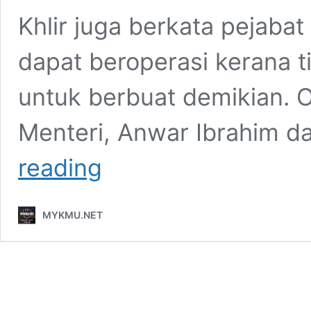
Khlir juga berkata pejabat
dapat beroperasi kerana 
untuk berbuat demikian. O
Menteri, Anwar Ibrahim d
MP
reading
Ketereh
merungut
sedekah
MYKMU.NET
kematian
pakai
duit
sendiri