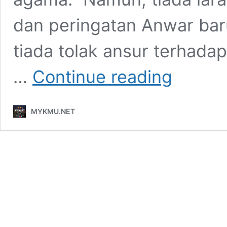
dan peringatan Anwar bar
tiada tolak ansur terhad
Mahathir
…
Continue reading
terus-
menerus
tibai
MYKMU.NET
Anwar