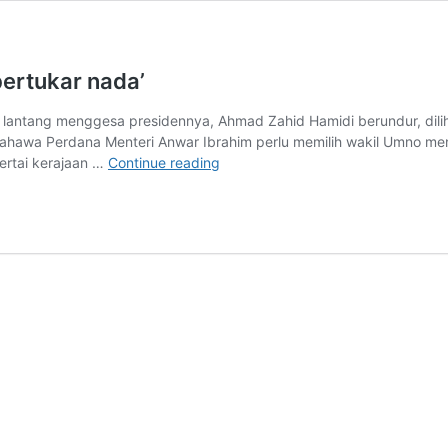
bertukar nada’
 lantang menggesa presidennya, Ahmad Zahid Hamidi berundur, di
hawa Perdana Menteri Anwar Ibrahim perlu memilih wakil Umno meng
Perlantikan
rtai kerajaan …
Continue reading
kabinet,
Annuar
Musa
kini
‘bertukar
nada’