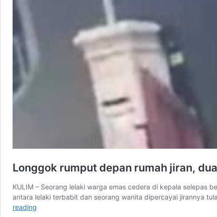
Longgok rumput depan rumah jiran, dua
KULIM – Seorang lelaki warga emas cedera di kepala selepas bert
antara lelaki terbabit dan seorang wanita dipercayai jirannya tu
Longgok
reading
rumput