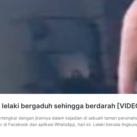
 lelaki bergaduh sehingga berdarah [VIDE
engkar dengan jirannya dalam kejadian di sebuah taman perumahan di
lar di Facebook dan aplikasi WhatsApp, hari ini. Lelaki berusia ling