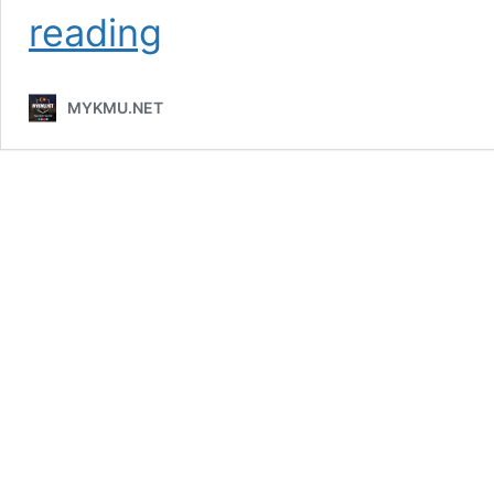
Roti
reading
Gardenia
naik
harga
MYKMU.NET
lagi