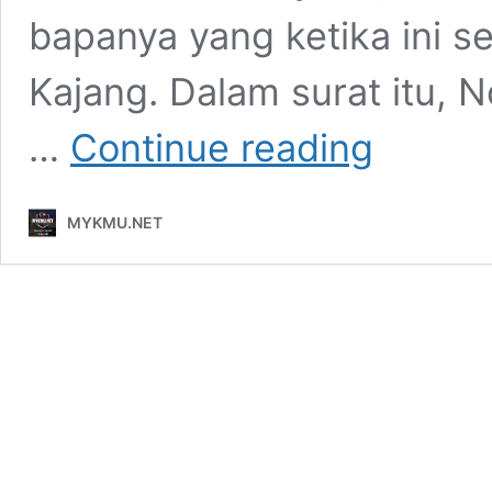
bapanya yang ketika ini 
Kajang. Dalam surat itu,
Warkah
…
Continue reading
Najib
dari
Penjara
MYKMU.NET
Kajang,
suasana
Dewan
Merdeka
hiba