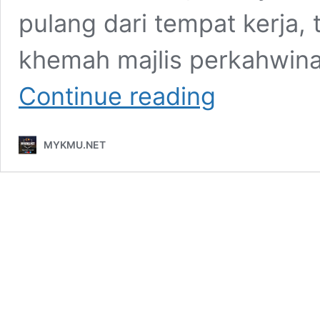
pulang dari tempat kerja, 
khemah majlis perkahwina
Khemah
Continue reading
kenduri
kahwin
halang
MYKMU.NET
pintu
rumah
jiran