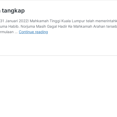
n tangkap
,(31 Januari 2022) Mahkamah Tinggi Kuala Lumpur telah memerintah
rjuma Habib. Norjuma Masih Gagal Hadir Ke Mahkamah Arahan terseb
Norjuma
permulaan …
Continue reading
Habib
bakal
dikeluarkan
waran
tangkap