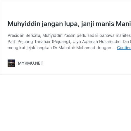
Muhyiddin jangan lupa, janji manis Mani
Presiden Bersatu, Muhyiddin Yassin perlu sedar bahawa manife
Parti Pejuang Tanahair (Pejuang), Ulya Aqamah Husamudin. Di
mengikut jejak langkah Dr Mahathir Mohamad dengan …
Contin
MYKMU.NET