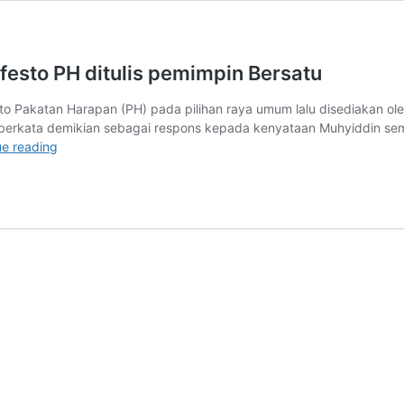
festo PH ditulis pemimpin Bersatu
sto Pakatan Harapan (PH) pada pilihan raya umum lalu disediakan 
a berkata demikian sebagai respons kepada kenyataan Muhyiddin se
Muhyiddin
ue reading
jangan
lupa,
janji
manis
Manifesto
PH
ditulis
pemimpin
Bersatu