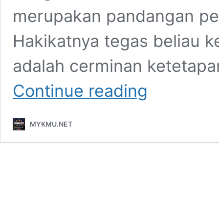
merupakan pandangan per
Hakikatnya tegas beliau 
adalah cerminan ketetapa
Penolakan
Continue reading
Terhadap
PPBM
Keputusan
MYKMU.NET
Akar
Umbi