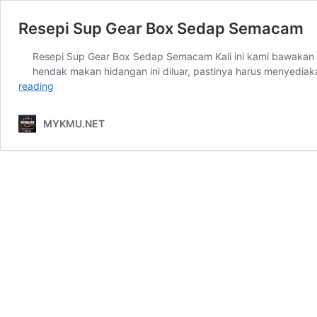
Resepi Sup Gear Box Sedap Semacam
Resepi Sup Gear Box Sedap Semacam Kali ini kami bawakan re
hendak makan hidangan ini diluar, pastinya harus menyediaka
Resepi
reading
Sup
Gear
MYKMU.NET
Box
Sedap
Semacam