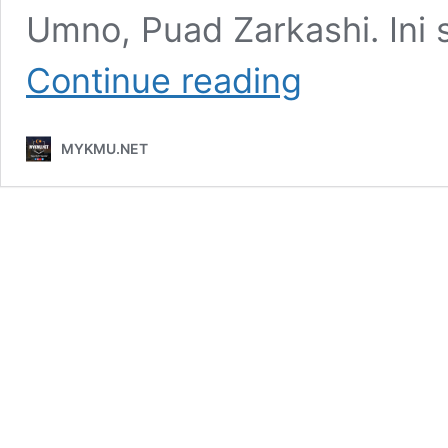
Umno, Puad Zarkashi. Ini 
Puad
Continue reading
hentam
Nazri,
jangan
MYKMU.NET
hipokrit
sangat